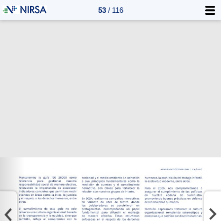
53
/ 116